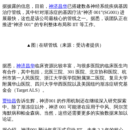
据披露的信息，目前，
神济昌华
已搭建数条神经系统疾病基因
治疗管线，其中针对渐冻症的基因疗法“神济 001”(SG001) 进
展最快，这也是该公司最核心的管线之一。据悉，该团队正在
推进“神济 001” 的专利整体布局和 IIT 等工作。
▲图 | 在研管线（来源：受访者提供）
据悉，
神济昌华
临床资源比较丰富，与很多医院的临床医生均
有合作，其中包括，北医三院、301 医院、北京协和医院、杭
州市第一人民医院、浙江大学医学院附属第二医院、复旦大学
附属华山医院、四川大学华西医院以及美国纽约渐冻症研究基
金会（Target ALS）。
贾怡昌
告诉生辉，神济001 的作用机制还在继续深入研究探索
中。除了渐冻症以外，神济 001 可能潜在应用于中风、阿尔茨
海默病和帕金森病。当然，这些还需要更多的实验数据来加以
论证。
据介绍，神济001 预计年底正式启动 IIT，未来 2-3 年的核心