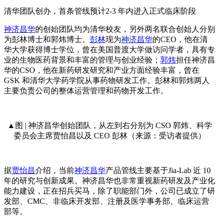
清华团队创办，首条管线预计2-3 年内进入正式临床阶段
神济昌华
的创始团队均为清华校友，另外两名联合创始人分别
为彭林博士和郭炜博士。
彭林
现为
神济昌华
的CEO，他在清
华大学获得博士学位，曾在美国普渡大学做访问学者，具有专
业的生物医药背景和丰富的管理与创业经验；
郭炜
担任神济昌
华的CSO，他在新药研发研究和产业方面经验丰富，曾在
GSK 和清华大学药学院从事药物研发工作。彭林和郭炜两人
主要负责公司的整体运营管理和药物开发工作。
▲图 | 神济昌华创始团队，从左到右分别为 CSO 郭炜、科学
委员会主席贾怡昌以及 CEO 彭林（来源：受访者提供）
据
贾怡昌
介绍，当前
神济昌华
产品管线主要基于Jia-Lab 近 10
年的研究与创新成果。神济昌华也非常重视新药研发及产业化
能力建设，正在招兵买马，除了职能部门外，公司已成立了研
发部、CMC、非临床开发部、注册及医学事务部、临床运营
部等。