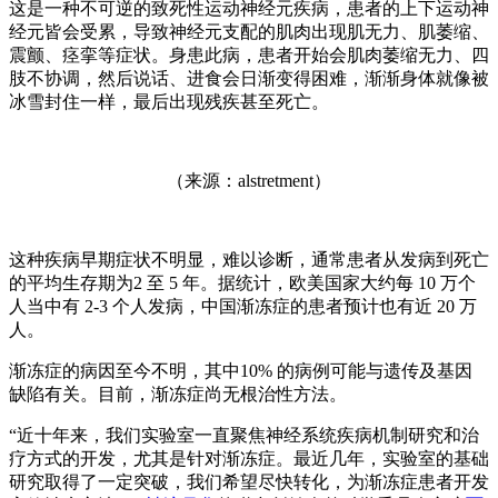
这是一种不可逆的致死性运动神经元疾病，患者的上下运动神
经元皆会受累，导致神经元支配的肌肉出现肌无力、肌萎缩、
震颤、痉挛等症状。身患此病，患者开始会肌肉萎缩无力、四
肢不协调，然后说话、进食会日渐变得困难，渐渐身体就像被
冰雪封住一样，最后出现残疾甚至死亡。
（来源：alstretment）
这种疾病早期症状不明显，难以诊断，通常患者从发病到死亡
的平均生存期为2 至 5 年。据统计，欧美国家大约每 10 万个
人当中有 2-3 个人发病，中国渐冻症的患者预计也有近 20 万
人。
渐冻症的病因至今不明，其中10% 的病例可能与遗传及基因
缺陷有关。目前，渐冻症尚无根治性方法。
“近十年来，我们实验室一直聚焦神经系统疾病机制研究和治
疗方式的开发，尤其是针对渐冻症。最近几年，实验室的基础
研究取得了一定突破，我们希望尽快转化，为渐冻症患者开发