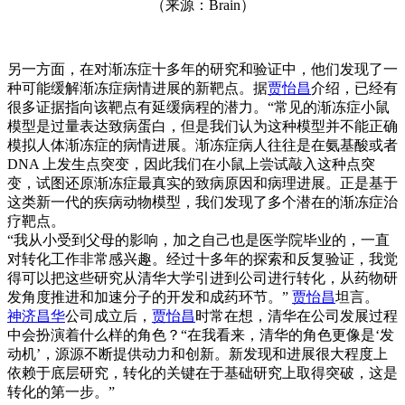
（来源：Brain）
另一方面，在对渐冻症十多年的研究和验证中，他们发现了一
种可能缓解渐冻症病情进展的新靶点。据
贾怡昌
介绍，已经有
很多证据指向该靶点有延缓病程的潜力。“常见的渐冻症小鼠
模型是过量表达致病蛋白，但是我们认为这种模型并不能正确
模拟人体渐冻症的病情进展。渐冻症病人往往是在氨基酸或者
DNA 上发生点突变，因此我们在小鼠上尝试敲入这种点突
变，试图还原渐冻症最真实的致病原因和病理进展。正是基于
这类新一代的疾病动物模型，我们发现了多个潜在的渐冻症治
疗靶点。
“我从小受到父母的影响，加之自己也是医学院毕业的，一直
对转化工作非常感兴趣。经过十多年的探索和反复验证，我觉
得可以把这些研究从清华大学引进到公司进行转化，从药物研
发角度推进和加速分子的开发和成药环节。”
贾怡昌
坦言。
神济昌华
公司成立后，
贾怡昌
时常在想，清华在公司发展过程
中会扮演着什么样的角色？“在我看来，清华的角色更像是‘发
动机’，源源不断提供动力和创新。新发现和进展很大程度上
依赖于底层研究，转化的关键在于基础研究上取得突破，这是
转化的第一步。”