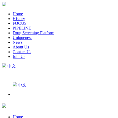
Home
History
FOCUS
PIPELINE
Drug Screening Platform
Uniqueness
News
About Us
Contact Us
Join Us
中文
中文
Home