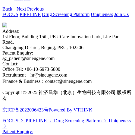
Back
Next
Previous
FOCUS
PIPELINE
Drug Screening Platform
Uniqueness
Join Us
Address:
1st Floor, Building 15th, PKUCare Innovation Park, Life Park
Road,
Changping District, Beijing, PRC, 102206
Patient Enquiry:
sg_patient@sineugene.com
Contact:
Office Tel: +86-10-6973-5800
Recruitment：hr@sineugene.com
Finance & Business：contact@sineugene.com
Copyright © 2025 神济昌华（北京）生物科技有限公司 版权所
有
京ICP备2022006423号
Powered By VTHINK
FOCUS
PIPELINE
Drug Screening Platform
Uniqueness
Patient Enquiry: