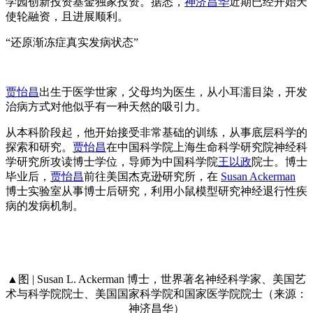
学园创新投资基金独家投资。据悉，
神济昌华
近期已经开始天
使轮融资，且进展顺利。
“还原渐冻症真实发病状态”
贾怡昌
出生于医学世家，父母均为医生，从小耳濡目染，开发
治病方式对他似乎有一种天然的吸引力。
从本科阶段起，他开始接受非常基础的训练，从事底层科学的
探索和研究。
贾怡昌
在中国科学院上海生命科学研究院神经科
学研究所攻读博士学位，导师为中国科学院
王以政
院士。博士
毕业后，
贾怡昌
前往美国杰克逊研究所，在
Susan Ackerman
博士实验室从事博士后研究，利用小鼠模型研究神经退行性疾
病的发病机制。
▲图 | Susan L. Ackerman 博士，世界著名神经科学家、美国艺
术与科学院院士、美国国家科学院和国家医学院院士（来源：
神济昌华）