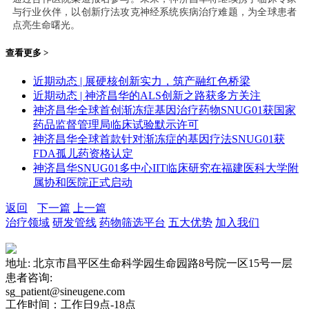
与行业伙伴，以创新疗法攻克神经系统疾病治疗难题，为全球患者
点亮生命曙光。
查看更多 >
近期动态 | 展硬核创新实力，筑产融红色桥梁
近期动态 | 神济昌华的ALS创新之路获多方关注
神济昌华全球首创渐冻症基因治疗药物SNUG01获国家
药品监督管理局临床试验默示许可
神济昌华全球首款针对渐冻症的基因疗法SNUG01获
FDA孤儿药资格认定
神济昌华SNUG01多中心IIT临床研究在福建医科大学附
属协和医院正式启动
返回
下一篇
上一篇
治疗领域
研发管线
药物筛选平台
五大优势
加入我们
地址: 北京市昌平区生命科学园生命园路8号院一区15号一层
患者咨询:
sg_patient@sineugene.com
工作时间：工作日9点-18点