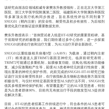
该研究由渐冻症领域权威专家樊东升教授领衔，正在北京大学第三
医院、浙江大学医学院附属第二医院、福建医科大学附属协和医院
等多家顶尖医疗机构同步推进，旨在系统性评估不同剂量下
SNUG01（鞘内注射）的安全性、耐受性及初步有效性，为后续剂
量优化及疗效验证提供重要数据支持。
樊东升教授表示：“首例受试者入组是IIT-02研究的重要里程碑。基
于前期研究的积极数据，我们期待通过多中心协作，进一步探索
SNUG01的潜在疗效和治疗方案，为ALS治疗开辟全新路径。”
SNUG01以重组腺相关病毒9型（rAAV9）为载体，通过鞘内注射
（IT）精准递送人源TRIM72基因至神经元。临床前研究表明，
TRIM72可能通过多重机制，如膜修复功能、抗氧化/线粒体功能修
复、减少应激颗粒产生等，延缓ALS患者神经元的退行性病变，展
现出显著的神经元保护作用。此前完成的SNUG01-IIT-01研究已验
证该疗法安全耐受性良好，在疗效指标及生物标志物改善方面呈现
积极信号。与仅针对特定基因突变型ALS的疗法不同，SNUG01凭
借其多维度神经保护机制，有望覆盖更广泛的ALS亚型患者，特别
是为占患者群体90%、目前尚无有效治疗手段的散发型ALS提供潜
在解决方案。
目前，IIT-02的患者招募工作持续进行中，符合条件的ALS患者可
通过合作医院渠道报名参与。未来，神济昌华将继续携手临床专家