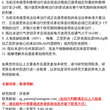
6. 当前没有接受利鲁唑治疗或在筛选访视前已接受稳定剂量的利鲁唑
治疗至少4周。预计接受利鲁唑治疗的受试者在整个研究期间保持相同
的剂量；
7. 当前没有接受依达拉奉治疗或正在接受获批的依达拉奉标准方案治
疗。正在接受依达拉奉治疗的受试者在筛选访视前必须已完成至少 1个
周期的治疗，并预计在整个研究期间继续使用依达拉奉治疗；
8. 既往未进行气管切开术且筛选前每天使用无创通气小于16小时；
9. 人免疫缺陷病毒（HIV）、梅毒、乙型肝炎（乙肝表面抗原HBsAg和
抗乙型肝炎核心抗体抗HBcAb均需阴性）或丙型肝炎阴性；
10. 既往未进行任何基因治疗、造血干细胞移植或实体器官移植；
11. 能够理解并自愿签署知情同意书。
如果您符合以上主要条件且愿意参加本研究，请与研究助理联系。研
究医生将对您进行进一步检查，以评估是否符合研究方案的所有入选
和排除标准。
名额有限，敬请理解。
研究助理：济老师
联系邮箱：sg_patient@sineugene.com
（如自行判断满足以上入组条
件，请在邮件中简要描述患者疾病信息并留下联系方式）
工作时间：周一至周五 9:00-18:00