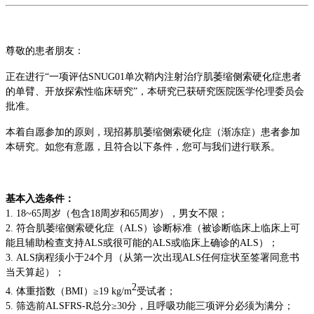
尊敬的患者朋友：
正在进行“一项评估SNUG01单次鞘内注射治疗肌萎缩侧索硬化症患者
的单臂、开放探索性临床研究”，本研究已获研究医院医学伦理委员会
批准。
本着自愿参加的原则，现招募肌萎缩侧索硬化症（渐冻症）患者参加
本研究。如您有意愿，且符合以下条件，您可与我们进行联系。
基本入选条件：
1. 18~65周岁（包含18周岁和65周岁），男女不限；
2. 符合肌萎缩侧索硬化症（ALS）诊断标准（被诊断临床上临床上可
能且辅助检查支持ALS或很可能的ALS或临床上确诊的ALS）；
3. ALS病程须小于24个月（从第一次出现ALS任何症状至签署同意书
当天算起）；
2
4. 体重指数（BMI）≥19 kg/m
受试者；
5. 筛选前ALSFRS-R总分≥30分，且呼吸功能三项评分必须为满分；