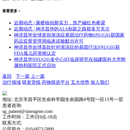
查看更多 >
近期动态 | 展硬核创新实力，筑产融红色桥梁
近期动态 | 神济昌华的ALS创新之路获多方关注
神济昌华全球首创渐冻症基因治疗药物SNUG01获国家
药品监督管理局临床试验默示许可
神济昌华全球首款针对渐冻症的基因疗法SNUG01获
FDA孤儿药资格认定
神济昌华SNUG01多中心IIT临床研究在福建医科大学附
属协和医院正式启动
返回
下一篇
上一篇
治疗领域
研发管线
药物筛选平台
五大优势
加入我们
地址: 北京市昌平区生命科学园生命园路8号院一区15号一层
患者咨询:
sg_patient@sineugene.com
工作时间：工作日9点-18点
联系方式:
公司前台：010-6973-5800